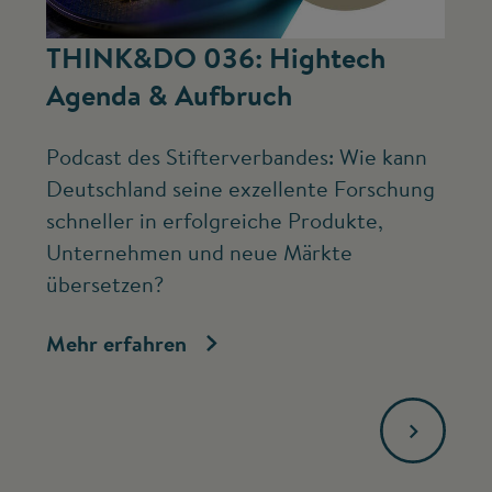
©
THINK&DO 036: Hightech
W
Agenda & Aufbruch
b
Podcast des Stifterverbandes: Wie kann
Ne
Deutschland seine exzellente Forschung
Mc
schneller in erfolgreiche Produkte,
ve
Unternehmen und neue Märkte
Fo
übersetzen?
bi
Mehr erfahren
Me