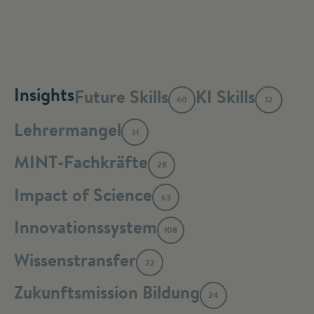
Insights
Future Skills
KI Skills
60
12
Lehrermangel
31
MINT-Fachkräfte
28
Impact of Science
63
Innovationssystem
108
Wissenstransfer
22
Zukunftsmission Bildung
24