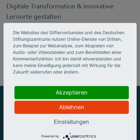
Digitale Transformation & innovative
Lernorte gestalten
Die Websites des Stifterverbandes und des Deutschen
Stiftungszentrums nutzen Online-Dienste von Dritten,
Mehr zum Handlungsfeld "Bildung &
zum Beispiel zur Webanalyse, zum Abspielen von
Audio- oder Videodateien und zum Bereitstellen einer
Kompetenzen"
Kommentarfunktion. Ich bin damit einverstanden und
kann meine Einwilligung jederzeit mit Wirkung für die
Zukunft widerrufen oder ändern.
Akzeptieren
Ablehnen
ZUSAMMEN MEHR ERREICHEN
Einstellungen
Powered by