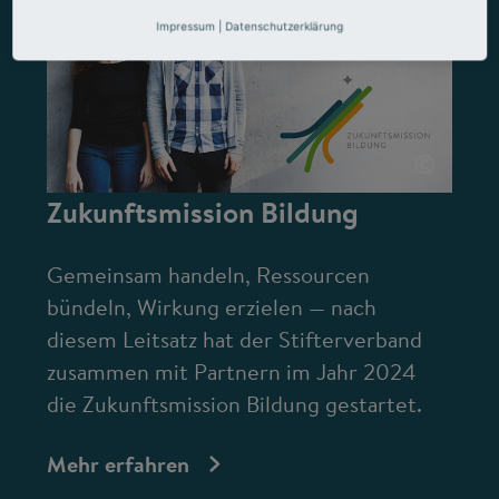
Impressum
|
Datenschutzerklärung
©
Zukunftsmission Bildung
Gemeinsam handeln, Ressourcen
bündeln, Wirkung erzielen — nach
diesem Leitsatz hat der Stifterverband
zusammen mit Partnern im Jahr 2024
die Zukunftsmission Bildung gestartet.
Mehr erfahren