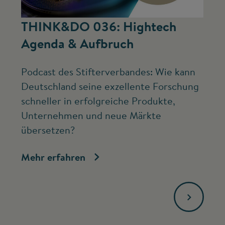
©
THINK&DO 036: Hightech
W
Agenda & Aufbruch
b
Podcast des Stifterverbandes: Wie kann
Ne
Deutschland seine exzellente Forschung
Mc
schneller in erfolgreiche Produkte,
ve
Unternehmen und neue Märkte
Fo
übersetzen?
bi
Mehr erfahren
Me