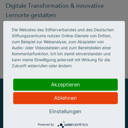
Digitale Transformation & innovative
Lernorte gestalten
Die Websites des Stifterverbandes und des Deutschen
Stiftungszentrums nutzen Online-Dienste von Dritten,
Mehr zum Handlungsfeld "Bildung &
zum Beispiel zur Webanalyse, zum Abspielen von
Audio- oder Videodateien und zum Bereitstellen einer
Kompetenzen"
Kommentarfunktion. Ich bin damit einverstanden und
kann meine Einwilligung jederzeit mit Wirkung für die
Zukunft widerrufen oder ändern.
Akzeptieren
Ablehnen
ZUSAMMEN MEHR ERREICHEN
Einstellungen
Powered by