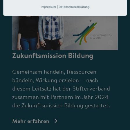
Impressum
|
Datenschutzerklärung
©
Zukunftsmission Bildung
Gemeinsam handeln, Ressourcen
bündeln, Wirkung erzielen — nach
diesem Leitsatz hat der Stifterverband
zusammen mit Partnern im Jahr 2024
die Zukunftsmission Bildung gestartet.
Mehr erfahren