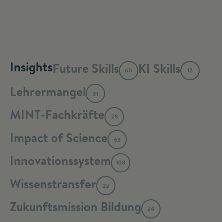
Insights
Future Skills
KI Skills
60
12
Lehrermangel
31
MINT-Fachkräfte
28
Impact of Science
63
Innovationssystem
108
Wissenstransfer
22
Zukunftsmission Bildung
24