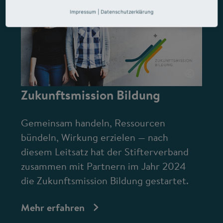
Impressum
|
Datenschutzerklärung
©
Zukunftsmission Bildung
Gemeinsam handeln, Ressourcen
bündeln, Wirkung erzielen — nach
diesem Leitsatz hat der Stifterverband
zusammen mit Partnern im Jahr 2024
die Zukunftsmission Bildung gestartet.
Mehr erfahren