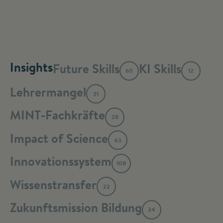
Insights
Future Skills
KI Skills
60
12
Lehrermangel
31
MINT-Fachkräfte
28
Impact of Science
63
Innovationssystem
108
Wissenstransfer
22
Zukunftsmission Bildung
24