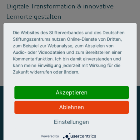
Digitale Transformation & innovative
Lernorte gestalten
Die Websites des Stifterverbandes und des Deutschen
Stiftungszentrums nutzen Online-Dienste von Dritten,
Mehr zum Handlungsfeld "Bildung &
zum Beispiel zur Webanalyse, zum Abspielen von
Audio- oder Videodateien und zum Bereitstellen einer
Kompetenzen"
Kommentarfunktion. Ich bin damit einverstanden und
kann meine Einwilligung jederzeit mit Wirkung für die
Zukunft widerrufen oder ändern.
Akzeptieren
Ablehnen
ZUSAMMEN MEHR ERREICHEN
Einstellungen
Powered by