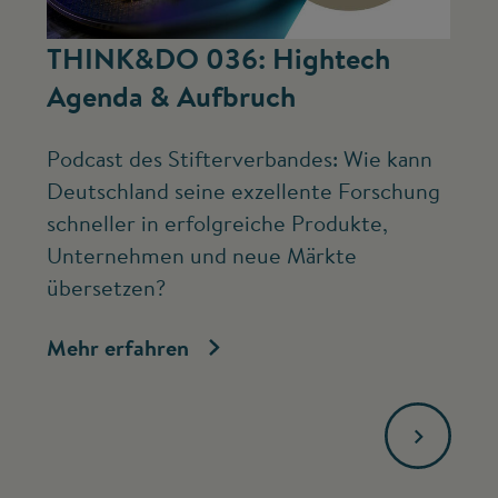
©
THINK&DO 036: Hightech
W
Agenda & Aufbruch
b
Podcast des Stifterverbandes: Wie kann
Ne
Deutschland seine exzellente Forschung
Mc
schneller in erfolgreiche Produkte,
ve
Unternehmen und neue Märkte
Fo
übersetzen?
bi
Mehr erfahren
Me