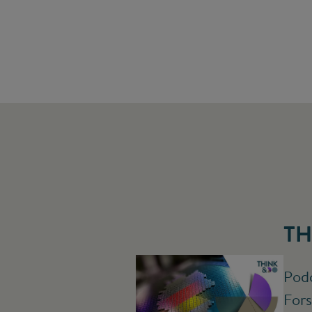
TH
Podc
Fors