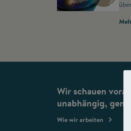
©
übe
Meh
Wir schauen vorau
unabhängig, gemei
Wie wir arbeiten