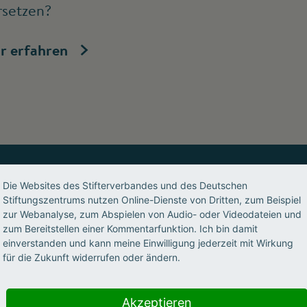
rsetzen?
r erfahren
Die Websites des Stifterverbandes und des Deutschen
Stiftungszentrums nutzen Online-Dienste von Dritten, zum Beispiel
s, geben Impulse, ermöglichen 
zur Webanalyse, zum Abspielen von Audio- oder Videodateien und
zum Bereitstellen einer Kommentarfunktion. Ich bin damit
nwohlorientiert, partnerschaftl
einverstanden und kann meine Einwilligung jederzeit mit Wirkung
für die Zukunft widerrufen oder ändern.
Akzeptieren