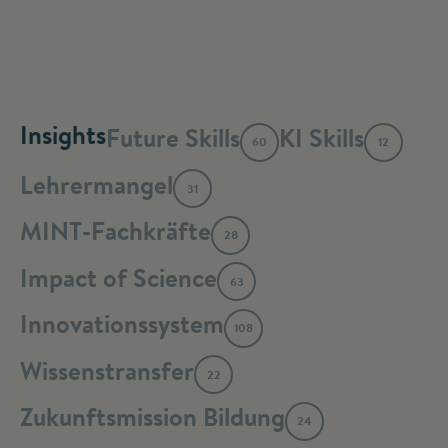
Insights
Future Skills
KI Skills
60
12
Lehrermangel
31
MINT-Fachkräfte
28
Impact of Science
63
Innovationssystem
108
Wissenstransfer
22
Zukunftsmission Bildung
24