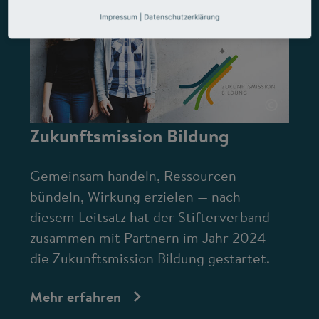
Impressum
|
Datenschutzerklärung
©
Zukunftsmission Bildung
Gemeinsam handeln, Ressourcen
bündeln, Wirkung erzielen — nach
diesem Leitsatz hat der Stifterverband
zusammen mit Partnern im Jahr 2024
die Zukunftsmission Bildung gestartet.
Mehr erfahren