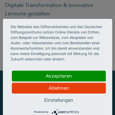
Digitale Transformation & innovative
Lernorte gestalten
Die Websites des Stifterverbandes und des Deutschen
Stiftungszentrums nutzen Online-Dienste von Dritten,
Mehr zum Handlungsfeld "Bildung &
zum Beispiel zur Webanalyse, zum Abspielen von
Audio- oder Videodateien und zum Bereitstellen einer
Kompetenzen"
Kommentarfunktion. Ich bin damit einverstanden und
kann meine Einwilligung jederzeit mit Wirkung für die
Zukunft widerrufen oder ändern.
Akzeptieren
Ablehnen
ZUSAMMEN MEHR ERREICHEN
Einstellungen
Powered by