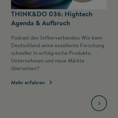
©
THINK&DO 036: Hightech
W
Agenda & Aufbruch
b
Podcast des Stifterverbandes: Wie kann
Ne
Deutschland seine exzellente Forschung
Mc
schneller in erfolgreiche Produkte,
ve
Unternehmen und neue Märkte
Fo
übersetzen?
bi
Mehr erfahren
Me