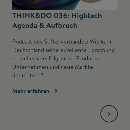
©
THINK&DO 036: Hightech
W
Agenda & Aufbruch
b
Podcast des Stifterverbandes: Wie kann
Ne
Deutschland seine exzellente Forschung
Mc
schneller in erfolgreiche Produkte,
ve
Unternehmen und neue Märkte
Fo
übersetzen?
bi
Mehr erfahren
Me