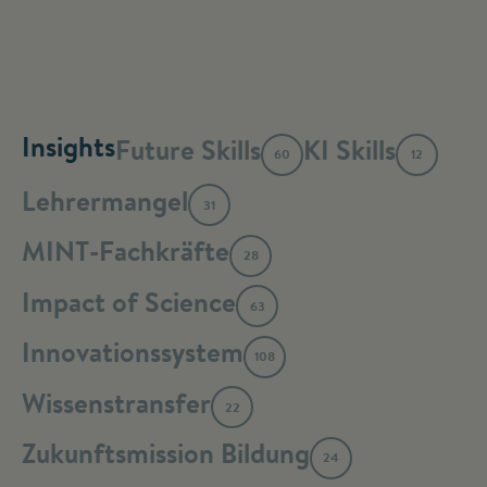
Insights
Future Skills
KI Skills
60
12
Lehrermangel
31
MINT-Fachkräfte
28
Impact of Science
63
Innovationssystem
108
Wissenstransfer
22
Zukunftsmission Bildung
24