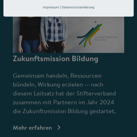
Impressum
|
Datenschutzerklärung
©
Zukunftsmission Bildung
Gemeinsam handeln, Ressourcen
bündeln, Wirkung erzielen — nach
diesem Leitsatz hat der Stifterverband
zusammen mit Partnern im Jahr 2024
die Zukunftsmission Bildung gestartet.
Mehr erfahren