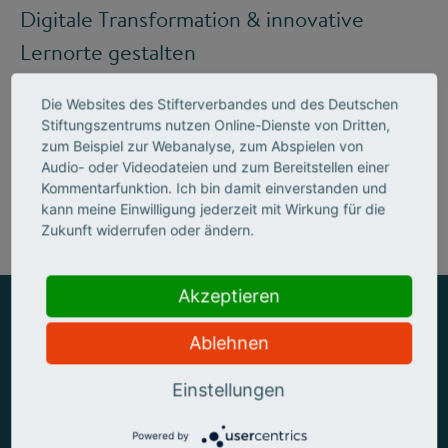
Digitale Transformation & innovative
Lernorte gestalten
Die Websites des Stifterverbandes und des Deutschen
Stiftungszentrums nutzen Online-Dienste von Dritten,
Mehr zum Handlungsfeld "Bildung &
zum Beispiel zur Webanalyse, zum Abspielen von
Audio- oder Videodateien und zum Bereitstellen einer
Kompetenzen"
Kommentarfunktion. Ich bin damit einverstanden und
kann meine Einwilligung jederzeit mit Wirkung für die
Zukunft widerrufen oder ändern.
Akzeptieren
Ablehnen
ZUSAMMEN MEHR ERREICHEN
Einstellungen
Powered by