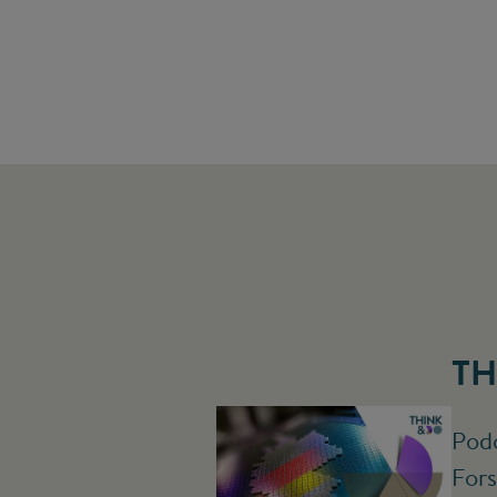
TH
Podc
Fors