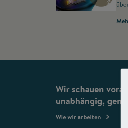
©
übe
Meh
Wir schauen vorau
unabhängig, gemei
Wie wir arbeiten