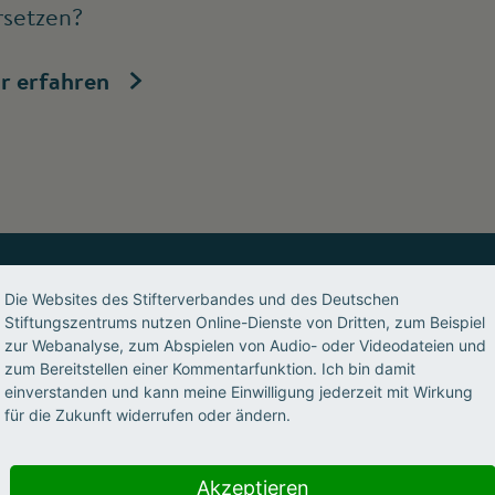
rsetzen?
r erfahren
Die Websites des Stifterverbandes und des Deutschen
Stiftungszentrums nutzen Online-Dienste von Dritten, zum Beispiel
s, geben Impulse, ermöglichen 
zur Webanalyse, zum Abspielen von Audio- oder Videodateien und
zum Bereitstellen einer Kommentarfunktion. Ich bin damit
nwohlorientiert, partnerschaftl
einverstanden und kann meine Einwilligung jederzeit mit Wirkung
für die Zukunft widerrufen oder ändern.
Akzeptieren