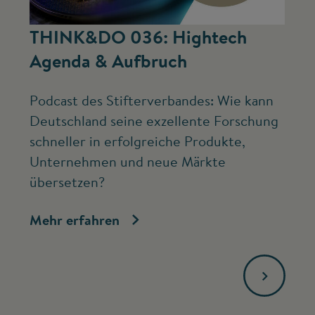
©
THINK&DO 036: Hightech
W
Agenda & Aufbruch
b
Podcast des Stifterverbandes: Wie kann
Ne
Deutschland seine exzellente Forschung
Mc
schneller in erfolgreiche Produkte,
ve
Unternehmen und neue Märkte
Fo
übersetzen?
bi
Mehr erfahren
Me