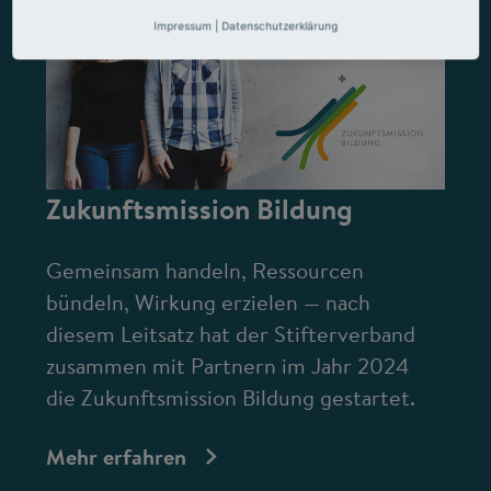
Impressum
|
Datenschutzerklärung
©
Zukunftsmission Bildung
Gemeinsam handeln, Ressourcen
bündeln, Wirkung erzielen — nach
diesem Leitsatz hat der Stifterverband
zusammen mit Partnern im Jahr 2024
die Zukunftsmission Bildung gestartet.
Mehr erfahren