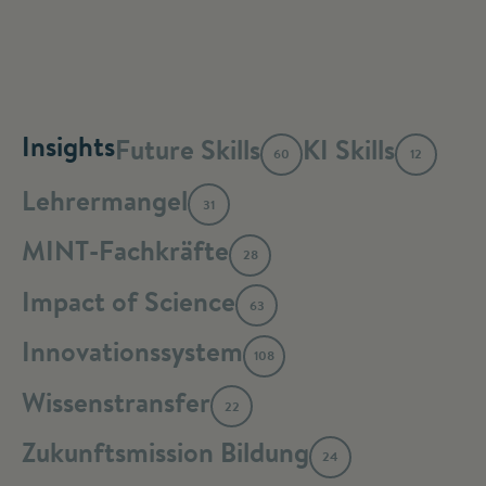
Insights
Future Skills
KI Skills
60
12
Lehrermangel
31
MINT-Fachkräfte
28
Impact of Science
63
Innovationssystem
108
Wissenstransfer
22
Zukunftsmission Bildung
24