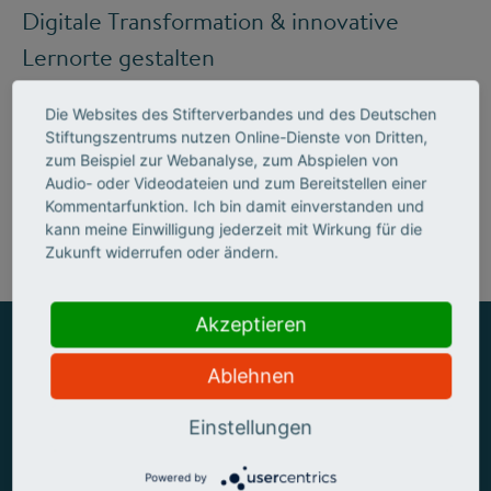
Digitale Transformation & innovative
Lernorte gestalten
Die Websites des Stifterverbandes und des Deutschen
Stiftungszentrums nutzen Online-Dienste von Dritten,
Mehr zum Handlungsfeld "Bildung &
zum Beispiel zur Webanalyse, zum Abspielen von
Audio- oder Videodateien und zum Bereitstellen einer
Kompetenzen"
Kommentarfunktion. Ich bin damit einverstanden und
kann meine Einwilligung jederzeit mit Wirkung für die
Zukunft widerrufen oder ändern.
Akzeptieren
Ablehnen
ZUSAMMEN MEHR ERREICHEN
Einstellungen
Powered by