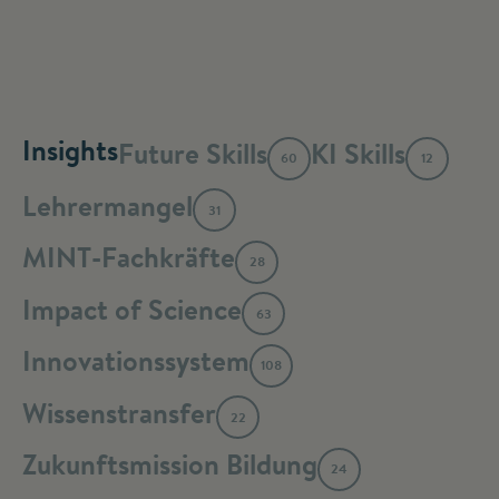
Insights
Future Skills
KI Skills
60
12
Lehrermangel
31
MINT-Fachkräfte
28
Impact of Science
63
Innovationssystem
108
Wissenstransfer
22
Zukunftsmission Bildung
24