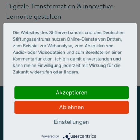
Digitale Transformation & innovative
Lernorte gestalten
Die Websites des Stifterverbandes und des Deutschen
Stiftungszentrums nutzen Online-Dienste von Dritten,
Mehr zum Handlungsfeld "Bildung &
zum Beispiel zur Webanalyse, zum Abspielen von
Audio- oder Videodateien und zum Bereitstellen einer
Kompetenzen"
Kommentarfunktion. Ich bin damit einverstanden und
kann meine Einwilligung jederzeit mit Wirkung für die
Zukunft widerrufen oder ändern.
Akzeptieren
Ablehnen
ZUSAMMEN MEHR ERREICHEN
Einstellungen
Powered by