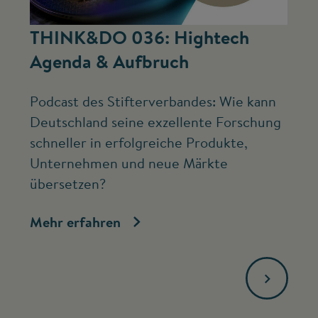
©
THINK&DO 036: Hightech
W
Agenda & Aufbruch
b
Podcast des Stifterverbandes: Wie kann
Ne
Deutschland seine exzellente Forschung
Mc
schneller in erfolgreiche Produkte,
ve
Unternehmen und neue Märkte
Fo
übersetzen?
bi
Mehr erfahren
Me