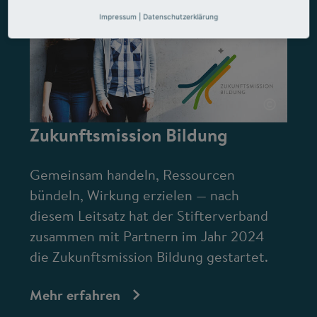
Impressum
|
Datenschutzerklärung
©
Zukunftsmission Bildung
Gemeinsam handeln, Ressourcen
bündeln, Wirkung erzielen — nach
diesem Leitsatz hat der Stifterverband
zusammen mit Partnern im Jahr 2024
die Zukunftsmission Bildung gestartet.
Mehr erfahren