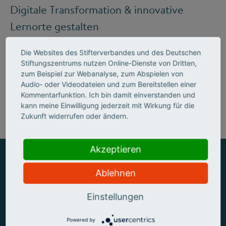
Digitale Transformation & innovative
Lernorte gestalten
Die Websites des Stifterverbandes und des Deutschen
Stiftungszentrums nutzen Online-Dienste von Dritten,
Mehr zum Handlungsfeld "Bildung &
zum Beispiel zur Webanalyse, zum Abspielen von
Audio- oder Videodateien und zum Bereitstellen einer
Kompetenzen"
Kommentarfunktion. Ich bin damit einverstanden und
kann meine Einwilligung jederzeit mit Wirkung für die
Zukunft widerrufen oder ändern.
Akzeptieren
Ablehnen
ZUSAMMEN MEHR ERREICHEN
Einstellungen
Powered by