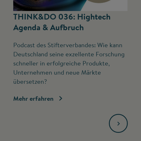
©
THINK&DO 036: Hightech
W
Agenda & Aufbruch
b
Podcast des Stifterverbandes: Wie kann
Ne
Deutschland seine exzellente Forschung
Mc
schneller in erfolgreiche Produkte,
ve
Unternehmen und neue Märkte
Fo
übersetzen?
bi
Mehr erfahren
Me