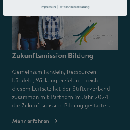
Impressum
|
Datenschutzerklärung
©
Zukunftsmission Bildung
Gemeinsam handeln, Ressourcen
bündeln, Wirkung erzielen — nach
diesem Leitsatz hat der Stifterverband
zusammen mit Partnern im Jahr 2024
die Zukunftsmission Bildung gestartet.
Mehr erfahren