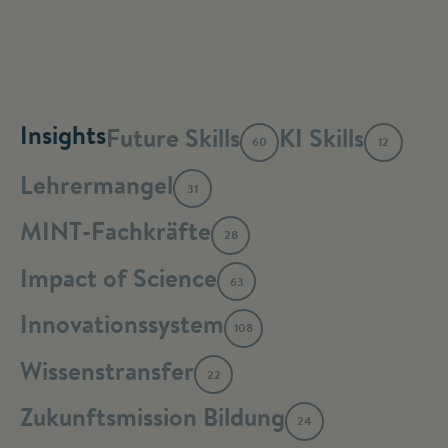
Insights
Future Skills
KI Skills
60
12
Lehrermangel
31
MINT-Fachkräfte
28
Impact of Science
63
Innovationssystem
108
Wissenstransfer
22
Zukunftsmission Bildung
24