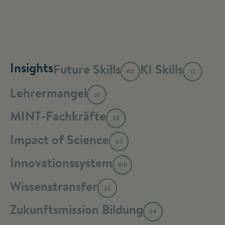
Insights
Future Skills
KI Skills
60
12
Lehrermangel
31
MINT-Fachkräfte
28
Impact of Science
63
Innovationssystem
108
Wissenstransfer
22
Zukunftsmission Bildung
24