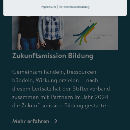
Impressum
|
Datenschutzerklärung
©
Zukunftsmission Bildung
Gemeinsam handeln, Ressourcen
bündeln, Wirkung erzielen — nach
diesem Leitsatz hat der Stifterverband
zusammen mit Partnern im Jahr 2024
die Zukunftsmission Bildung gestartet.
Mehr erfahren