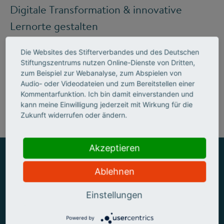
Digitale Transformation & innovative
Lernorte gestalten
Die Websites des Stifterverbandes und des Deutschen
Stiftungszentrums nutzen Online-Dienste von Dritten,
Mehr zum Handlungsfeld "Bildung &
zum Beispiel zur Webanalyse, zum Abspielen von
Audio- oder Videodateien und zum Bereitstellen einer
Kompetenzen"
Kommentarfunktion. Ich bin damit einverstanden und
kann meine Einwilligung jederzeit mit Wirkung für die
Zukunft widerrufen oder ändern.
Akzeptieren
Ablehnen
ZUSAMMEN MEHR ERREICHEN
Einstellungen
Powered by