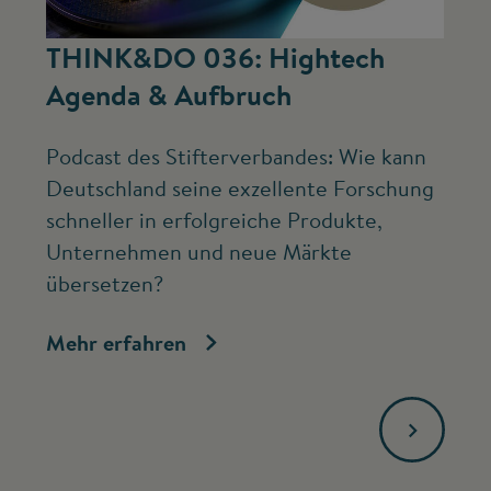
©
THINK&DO 036: Hightech
W
Agenda & Aufbruch
b
Podcast des Stifterverbandes: Wie kann
Ne
Deutschland seine exzellente Forschung
Mc
schneller in erfolgreiche Produkte,
ve
Unternehmen und neue Märkte
Fo
übersetzen?
bi
Mehr erfahren
Me