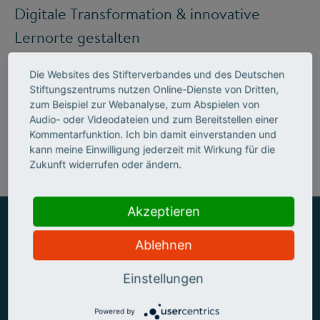
Digitale Transformation & innovative
Lernorte gestalten
Die Websites des Stifterverbandes und des Deutschen
Stiftungszentrums nutzen Online-Dienste von Dritten,
Mehr zum Handlungsfeld "Bildung &
zum Beispiel zur Webanalyse, zum Abspielen von
Audio- oder Videodateien und zum Bereitstellen einer
Kompetenzen"
Kommentarfunktion. Ich bin damit einverstanden und
kann meine Einwilligung jederzeit mit Wirkung für die
Zukunft widerrufen oder ändern.
Akzeptieren
Ablehnen
ZUSAMMEN MEHR ERREICHEN
Einstellungen
Powered by