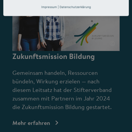
Impressum
|
Datenschutzerklärung
©
Zukunftsmission Bildung
Gemeinsam handeln, Ressourcen
bündeln, Wirkung erzielen — nach
diesem Leitsatz hat der Stifterverband
zusammen mit Partnern im Jahr 2024
die Zukunftsmission Bildung gestartet.
Mehr erfahren