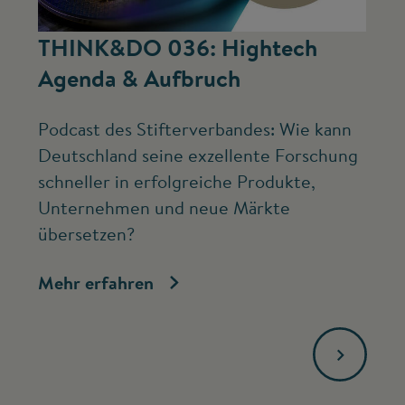
©
THINK&DO 036: Hightech
W
Agenda & Aufbruch
b
Podcast des Stifterverbandes: Wie kann
Ne
Deutschland seine exzellente Forschung
Mc
schneller in erfolgreiche Produkte,
ve
Unternehmen und neue Märkte
Fo
übersetzen?
bi
Mehr erfahren
Me