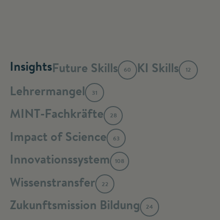
Insights
Future Skills
KI Skills
60
12
Lehrermangel
31
MINT-Fachkräfte
28
Impact of Science
63
Innovationssystem
108
Wissenstransfer
22
Zukunftsmission Bildung
24