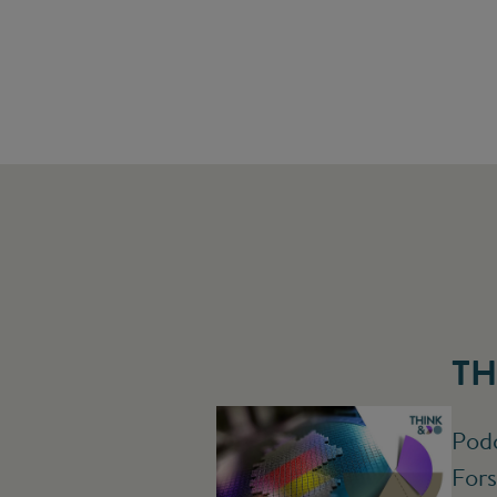
TH
Podc
Fors