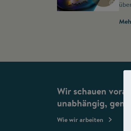
©
übe
Meh
Wir schauen vorau
unabhängig, gemei
Wie wir arbeiten