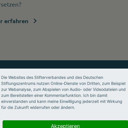
rsetzen?
r erfahren
Die Websites des Stifterverbandes und des Deutschen
Stiftungszentrums nutzen Online-Dienste von Dritten, zum Beispiel
s, geben Impulse, ermöglichen 
zur Webanalyse, zum Abspielen von Audio- oder Videodateien und
zum Bereitstellen einer Kommentarfunktion. Ich bin damit
nwohlorientiert, partnerschaftl
einverstanden und kann meine Einwilligung jederzeit mit Wirkung
für die Zukunft widerrufen oder ändern.
Akzeptieren