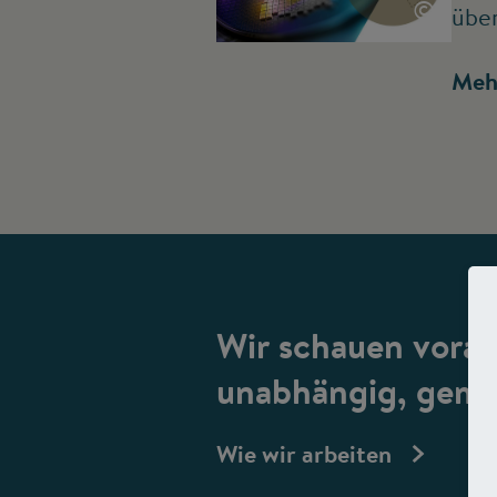
©
übe
Meh
Wir schauen vorau
unabhängig, gemei
Wie wir arbeiten