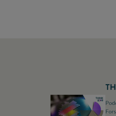
TH
Podc
Fors