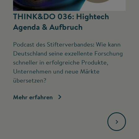
©
THINK&DO 036: Hightech
W
Agenda & Aufbruch
b
Podcast des Stifterverbandes: Wie kann
Ne
Deutschland seine exzellente Forschung
Mc
schneller in erfolgreiche Produkte,
ve
Unternehmen und neue Märkte
Fo
übersetzen?
bi
Mehr erfahren
Me