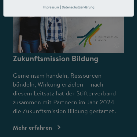
Impressum
|
Datenschutzerklärung
©
Zukunftsmission Bildung
Gemeinsam handeln, Ressourcen
bündeln, Wirkung erzielen — nach
diesem Leitsatz hat der Stifterverband
zusammen mit Partnern im Jahr 2024
die Zukunftsmission Bildung gestartet.
Mehr erfahren