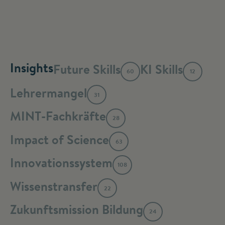
Insights
Future Skills
KI Skills
60
12
Lehrermangel
31
MINT-Fachkräfte
28
Impact of Science
63
Innovationssystem
108
Wissenstransfer
22
Zukunftsmission Bildung
24