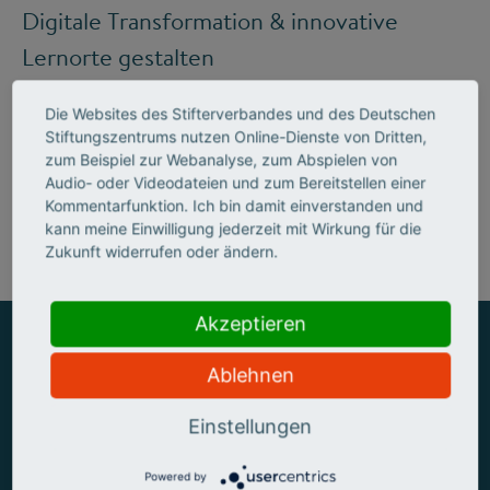
Digitale Transformation & innovative
Lernorte gestalten
Die Websites des Stifterverbandes und des Deutschen
Stiftungszentrums nutzen Online-Dienste von Dritten,
Mehr zum Handlungsfeld "Bildung &
zum Beispiel zur Webanalyse, zum Abspielen von
Audio- oder Videodateien und zum Bereitstellen einer
Kompetenzen"
Kommentarfunktion. Ich bin damit einverstanden und
kann meine Einwilligung jederzeit mit Wirkung für die
Zukunft widerrufen oder ändern.
Akzeptieren
Ablehnen
ZUSAMMEN MEHR ERREICHEN
Einstellungen
Powered by